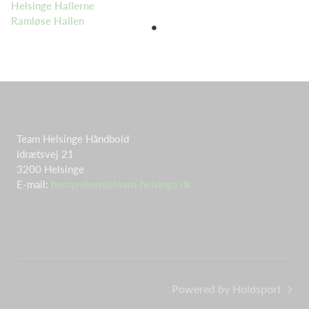
Helsinge Hallerne
Ramløse Hallen
Team Helsinge Håndbold
Idrætsvej 21
3200 Helsinge
E-mail:
bestyrelsen@team-helsinge.dk
Powered by Holdsport