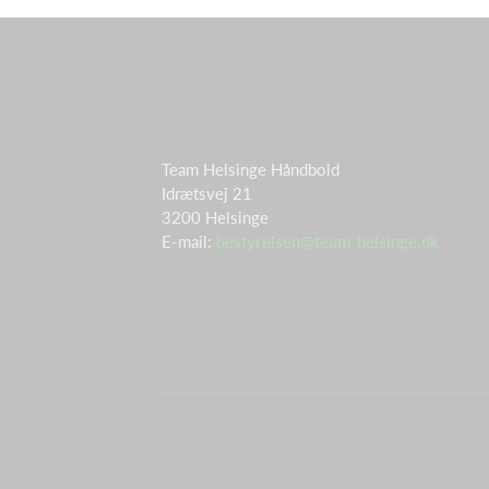
Team Helsinge Håndbold
Idrætsvej 21
3200 Helsinge
E-mail:
bestyrelsen@team-helsinge.dk