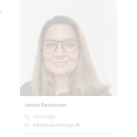
ne
.
Jannie Rasmussen
51171565
Info@team-helsinge.dk