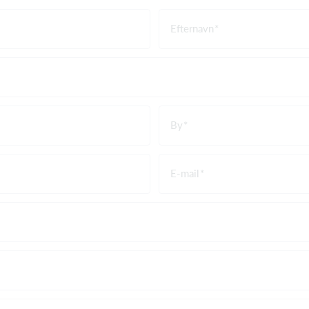
Efternavn
By
E-mail