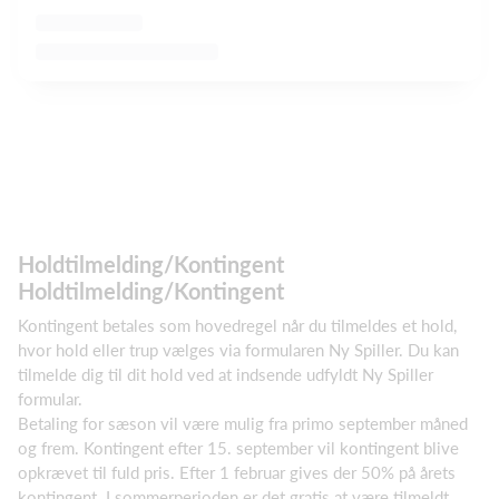
​Holdtilmelding/Kontingent
​Holdtilmelding/Kontingent
Kontingent betales som hovedregel når du tilmeldes et hold,
hvor hold eller trup vælges via formularen Ny Spiller. Du kan
tilmelde dig til dit hold ved at indsende udfyldt Ny Spiller
formular.
Betaling for sæson vil være mulig fra primo september måned
og frem. Kontingent efter 15. september vil kontingent blive
opkrævet til fuld pris. Efter 1 februar gives der 50% på årets
kontingent. I sommerperioden er det gratis at være tilmeldt