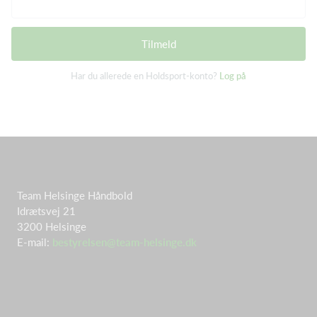
Tilmeld
Har du allerede en Holdsport-konto?
Log på
Team Helsinge Håndbold
Idrætsvej 21
3200 Helsinge
E-mail:
bestyrelsen@team-helsinge.dk